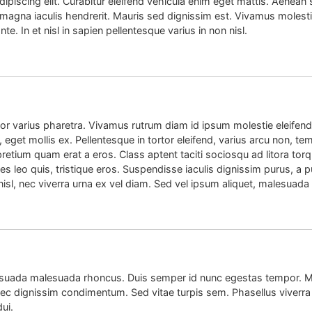
piscing elit. Curabitur eleifend vehicula enim eget mattis. Aenean 
 magna iaculis hendrerit. Mauris sed dignissim est. Vivamus molesti
 In et nisl in sapien pellentesque varius in non nisl.
or varius pharetra. Vivamus rutrum diam id ipsum molestie eleifend 
 eget mollis ex. Pellentesque in tortor eleifend, varius arcu non, temp
e pretium quam erat a eros. Class aptent taciti sociosqu ad litora t
es leo quis, tristique eros. Suspendisse iaculis dignissim purus, a 
isl, nec viverra urna ex vel diam. Sed vel ipsum aliquet, malesuada 
esuada malesuada rhoncus. Duis semper id nunc egestas tempor. M
 nec dignissim condimentum. Sed vitae turpis sem. Phasellus viverra 
ui.