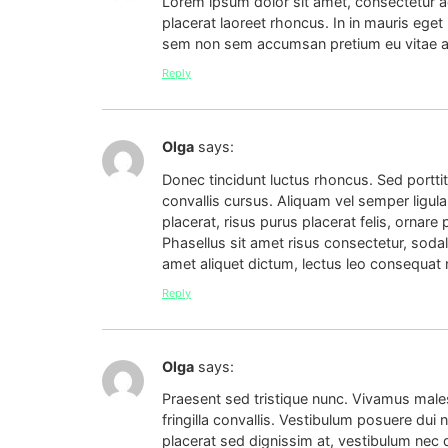
Lorem ipsum dolor sit amet, consectetur adi
placerat laoreet rhoncus. In in mauris eget
sem non sem accumsan pretium eu vitae ante.
Reply
Olga
says:
Donec tincidunt luctus rhoncus. Sed porttit
convallis cursus. Aliquam vel semper ligula,
placerat, risus purus placerat felis, ornar
Phasellus sit amet risus consectetur, sodal
amet aliquet dictum, lectus leo consequat n
Reply
Olga
says:
Praesent sed tristique nunc. Vivamus mal
fringilla convallis. Vestibulum posuere dui
placerat sed dignissim at, vestibulum nec d