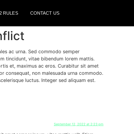
2 RULES
CONTACT US
flict
sodales ac urna. Sed commodo semper
im tincidunt, vitae bibendum lorem mattis.
rtis et, maximus ac eros. Curabitur sit amet
ortor consequat, non malesuada urna commodo.
celerisque luctus. Integer sed aliquam est.
September 12, 2022 at 2:23 pm