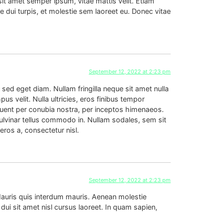
sit amet semper ipsum, vitae mattis velit. Etiam
e dui turpis, et molestie sem laoreet eu. Donec vitae
September 12, 2022 at 2:23 pm
sed eget diam. Nullam fringilla neque sit amet nulla
us velit. Nulla ultricies, eros finibus tempor
orquent per conubia nostra, per inceptos himenaeos.
pulvinar tellus commodo in. Nullam sodales, sem sit
eros a, consectetur nisl.
September 12, 2022 at 2:23 pm
auris quis interdum mauris. Aenean molestie
dui sit amet nisl cursus laoreet. In quam sapien,