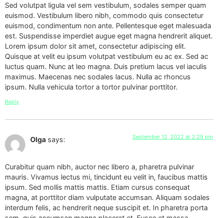
Sed volutpat ligula vel sem vestibulum, sodales semper quam
euismod. Vestibulum libero nibh, commodo quis consectetur
euismod, condimentum non ante. Pellentesque eget malesuada
est. Suspendisse imperdiet augue eget magna hendrerit aliquet.
Lorem ipsum dolor sit amet, consectetur adipiscing elit.
Quisque at velit eu ipsum volutpat vestibulum eu ac ex. Sed ac
luctus quam. Nunc at leo magna. Duis pretium lacus vel iaculis
maximus. Maecenas nec sodales lacus. Nulla ac rhoncus
ipsum. Nulla vehicula tortor a tortor pulvinar porttitor.
Reply
September 12, 2022 at 2:29 pm
Olga
says:
Curabitur quam nibh, auctor nec libero a, pharetra pulvinar
mauris. Vivamus lectus mi, tincidunt eu velit in, faucibus mattis
ipsum. Sed mollis mattis mattis. Etiam cursus consequat
magna, at porttitor diam vulputate accumsan. Aliquam sodales
interdum felis, ac hendrerit neque suscipit et. In pharetra porta
sem, quis accumsan magna placerat et. Fusce et massa